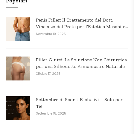
Popolari
Penis Filler: Il Trattamento del Dott.
Vincenzo del Prete per l’Estetica Maschile
in Puglia
Novembre 10, 2025
Filler Glutei: La Soluzione Non Chirurgica
per una Silhouette Armoniosa e Naturale
Ottobre 17, 2025
Settembre di Sconti Esclusivi – Solo per
Te!
Settembre 15, 2025