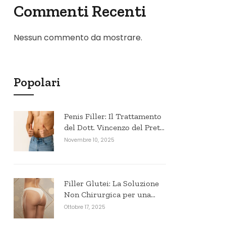
Commenti Recenti
Nessun commento da mostrare.
Popolari
Penis Filler: Il Trattamento
del Dott. Vincenzo del Prete
per l’Estetica Maschile in
Novembre 10, 2025
Puglia
Filler Glutei: La Soluzione
Non Chirurgica per una
Silhouette Armoniosa e
Ottobre 17, 2025
Naturale