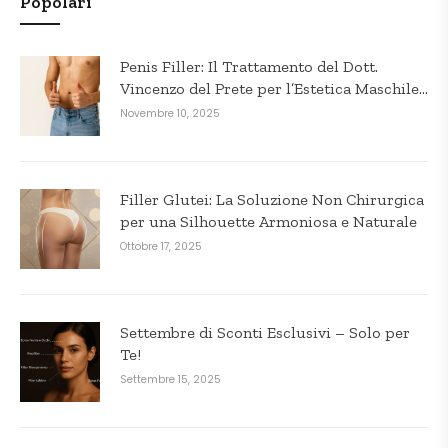
Popolari
Penis Filler: Il Trattamento del Dott.
Vincenzo del Prete per l’Estetica Maschile
in Puglia
Novembre 10, 2025
Filler Glutei: La Soluzione Non Chirurgica
per una Silhouette Armoniosa e Naturale
Ottobre 17, 2025
Settembre di Sconti Esclusivi – Solo per
Te!
Settembre 15, 2025