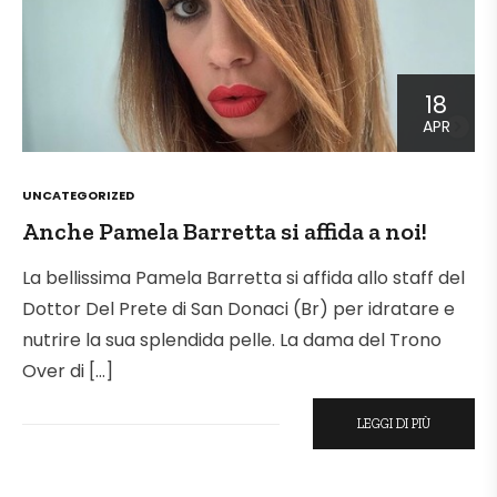
18
APR
POSTED
UNCATEGORIZED
IN
Anche Pamela Barretta si affida a noi!
La bellissima Pamela Barretta si affida allo staff del
Dottor Del Prete di San Donaci (Br) per idratare e
nutrire la sua splendida pelle. La dama del Trono
Over di […]
LEGGI DI PIÙ