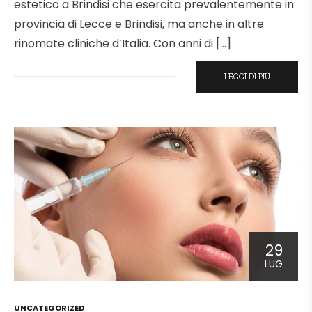
estetico a Brindisi che esercita prevalentemente in
provincia di Lecce e Brindisi, ma anche in altre
rinomate cliniche d’Italia. Con anni di […]
LEGGI DI PIÙ
29
LUG
POSTED
UNCATEGORIZED