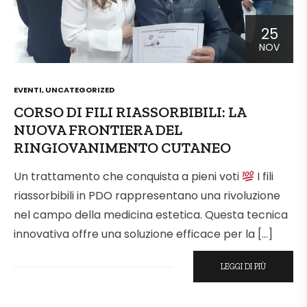
25
NOV
POSTED
EVENTI
,
UNCATEGORIZED
IN
CORSO DI FILI RIASSORBIBILI: LA
NUOVA FRONTIERA DEL
RINGIOVANIMENTO CUTANEO
Un trattamento che conquista a pieni voti
I fili
riassorbibili in PDO rappresentano una rivoluzione
nel campo della medicina estetica. Questa tecnica
innovativa offre una soluzione efficace per la […]
LEGGI DI PIÙ