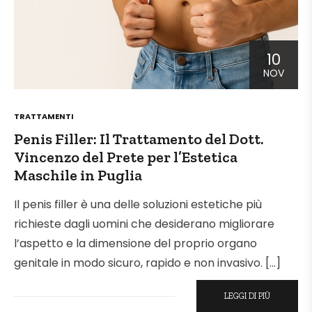
10
NOV
POSTED
TRATTAMENTI
IN
Penis Filler: Il Trattamento del Dott.
Vincenzo del Prete per l’Estetica
Maschile in Puglia
Il penis filler è una delle soluzioni estetiche più
richieste dagli uomini che desiderano migliorare
l’aspetto e la dimensione del proprio organo
genitale in modo sicuro, rapido e non invasivo. […]
LEGGI DI PIÙ