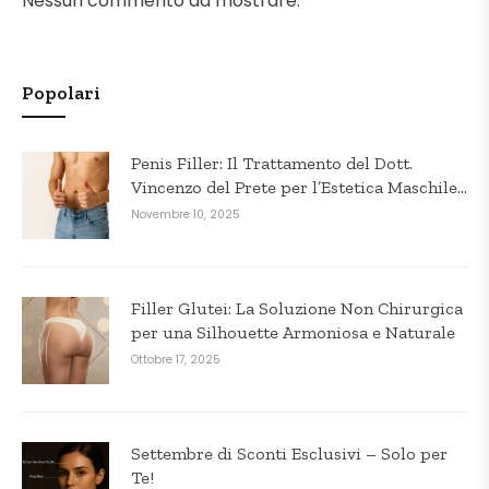
Nessun commento da mostrare.
Popolari
Penis Filler: Il Trattamento del Dott.
Vincenzo del Prete per l’Estetica Maschile
in Puglia
Novembre 10, 2025
Filler Glutei: La Soluzione Non Chirurgica
per una Silhouette Armoniosa e Naturale
Ottobre 17, 2025
Settembre di Sconti Esclusivi – Solo per
Te!