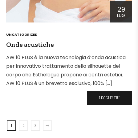
29
LUG
POSTED
UNCATEGORIZED
IN
Onde acustiche
AW 10 PLUS è la nuova tecnologia d’onda acustica
per innovativo trattamento della silhouette del
corpo che Esthelogue propone ai centri estetici.
AW 10 PLUS è un brevetto esclusivo, 100% […]
LEGGI DI PIÙ
1
2
3