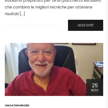
Abbiamo preparato per te un pacchetto esclusivo
che combina le migliori tecniche per ottenere
risultati […]
LEGGI DI PIÙ
25
NOV
POSTED
UNCATEGORIZED