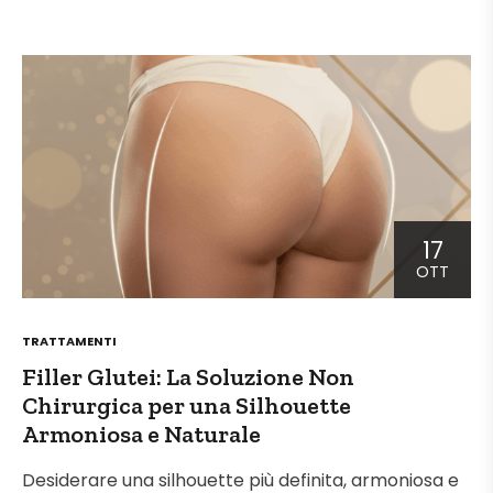
17
OTT
POSTED
TRATTAMENTI
IN
Filler Glutei: La Soluzione Non
Chirurgica per una Silhouette
Armoniosa e Naturale
Desiderare una silhouette più definita, armoniosa e