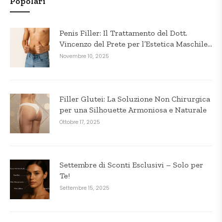
Popolari
Penis Filler: Il Trattamento del Dott.
Vincenzo del Prete per l’Estetica Maschile
in Puglia
Novembre 10, 2025
Filler Glutei: La Soluzione Non Chirurgica
per una Silhouette Armoniosa e Naturale
Ottobre 17, 2025
Settembre di Sconti Esclusivi – Solo per
Te!
Settembre 15, 2025