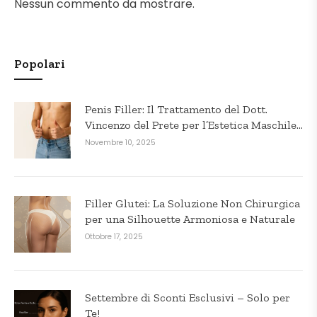
Nessun commento da mostrare.
Popolari
Penis Filler: Il Trattamento del Dott.
Vincenzo del Prete per l’Estetica Maschile
in Puglia
Novembre 10, 2025
Filler Glutei: La Soluzione Non Chirurgica
per una Silhouette Armoniosa e Naturale
Ottobre 17, 2025
Settembre di Sconti Esclusivi – Solo per
Te!