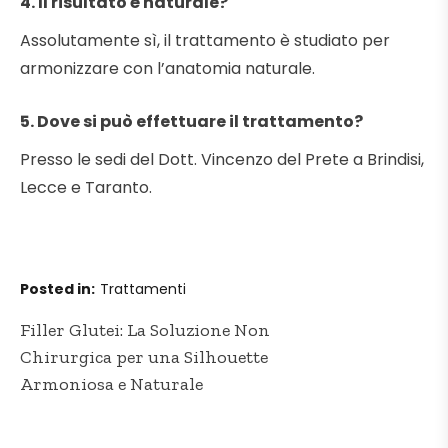
4. Il risultato è naturale?
Assolutamente sì, il trattamento è studiato per
armonizzare con l’anatomia naturale.
5. Dove si può effettuare il trattamento?
Presso le sedi del Dott. Vincenzo del Prete a Brindisi,
Lecce e Taranto.
Posted in
Trattamenti
Navigazione
Filler Glutei: La Soluzione Non
articoli
Chirurgica per una Silhouette
Armoniosa e Naturale