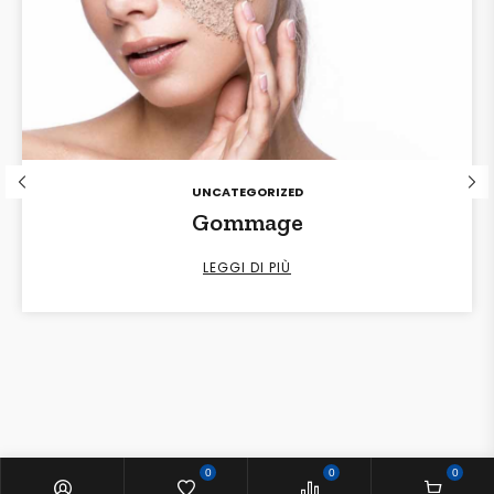
POSTED
UNCATEGORIZED
IN
Gommage
LEGGI DI PIÙ
0
0
0