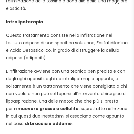
l’eliminazione delle tossine e dona alla pelle una maggiore
elasticità.
Intralipoterapia
Questo trattamento consiste nella infiltrazione nel
tessuto adiposo di una specifica soluzione, Fosfatidilcolina
e Acido Desossicolico, in grado di distruggere la cellula
adiposa (adipociti).
L’infiltrazione avviene con una tecnica ben precisa e con
degli aghi appositi, aghi da intralipoterapia appunto, e
solitamente è un trattamento che viene consigliato a chi
non vuole o non può sottoporsi all’intervento chirurgico di
lipoaspirazione. Una delle metodiche che più si presta
per
rimuovere grasso o cellulite
, soprattutto nelle zone
in cui questi due inestetismi si associano come appunto
nel caso
di braccia e addome
.