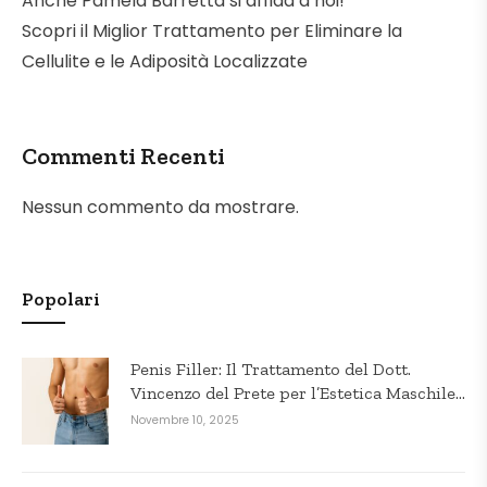
Anche Pamela Barretta si affida a noi!
Scopri il Miglior Trattamento per Eliminare la
Cellulite e le Adiposità Localizzate
Commenti Recenti
Nessun commento da mostrare.
Popolari
Penis Filler: Il Trattamento del Dott.
Vincenzo del Prete per l’Estetica Maschile
in Puglia
Novembre 10, 2025