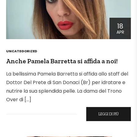
18
APR
POSTED
UNCATEGORIZED
IN
Anche Pamela Barretta si affida a noi!
La bellissima Pamela Barretta si affida allo staff del
Dottor Del Prete di San Donaci (Br) per idratare e
nutrire la sua splendida pelle. La dama del Trono
Over di […]
LEGGI DI PIÙ