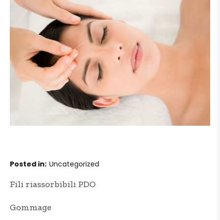
Posted in
Uncategorized
Navigazione
Fili riassorbibili PDO
articoli
Gommage