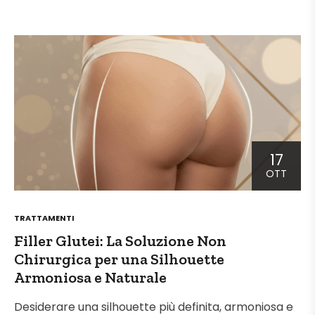
17
OTT
POSTED
TRATTAMENTI
IN
Filler Glutei: La Soluzione Non
Chirurgica per una Silhouette
Armoniosa e Naturale
Desiderare una silhouette più definita, armoniosa e