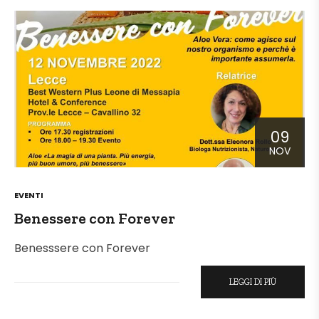
09
NOV
POSTED
EVENTI
IN
Benessere con Forever
Benesssere con Forever
LEGGI DI PIÙ