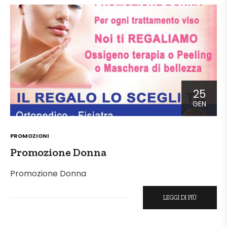
25
GEN
POSTED
PROMOZIONI
IN
Promozione Donna
Promozione Donna
LEGGI DI PIÙ