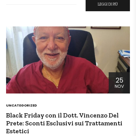
LEGGI DI PIÙ
25
NOV
POSTED
UNCATEGORIZED
IN
Black Friday con il Dott. Vincenzo Del
Prete: Sconti Esclusivi sui Trattamenti
Estetici