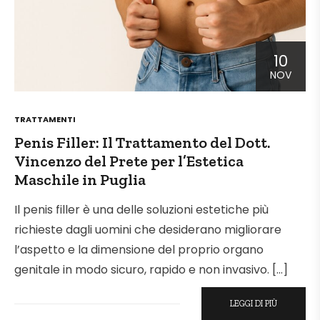
10
NOV
POSTED
TRATTAMENTI
IN
Penis Filler: Il Trattamento del Dott.
Vincenzo del Prete per l’Estetica
Maschile in Puglia
Il penis filler è una delle soluzioni estetiche più
richieste dagli uomini che desiderano migliorare
l’aspetto e la dimensione del proprio organo
genitale in modo sicuro, rapido e non invasivo. […]
LEGGI DI PIÙ