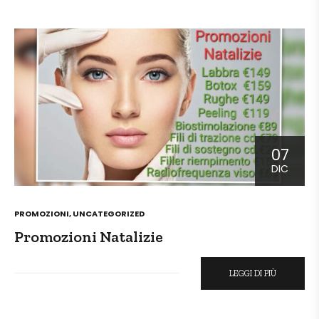
07
DIC
POSTED
PROMOZIONI
,
UNCATEGORIZED
IN
Promozioni Natalizie
LEGGI DI PIÙ